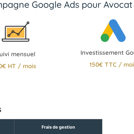
ampagne Google Ads pour Avocat
Investissement Go
uivi mensuel
150€ TTC / moi
0€ HT / mois
s
Frais de gestion