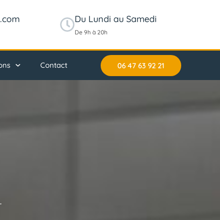
l.com
Du Lundi au Samedi
De 9h à 20h
ons
Contact
06 47 63 92 21
r