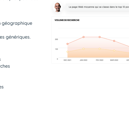
on géographique
tes génériques.
s
rches
es