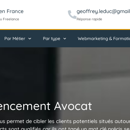
en France
geoffrey.leduc@gmai
u Freelance
Réponse rapide
Par Métier
Par type
Webmarketing & Formati
encement Avocat
 permet de cibler les clients potentiels situés autou
ts sont qualifiés car ils ont tapé un mot clé précis se