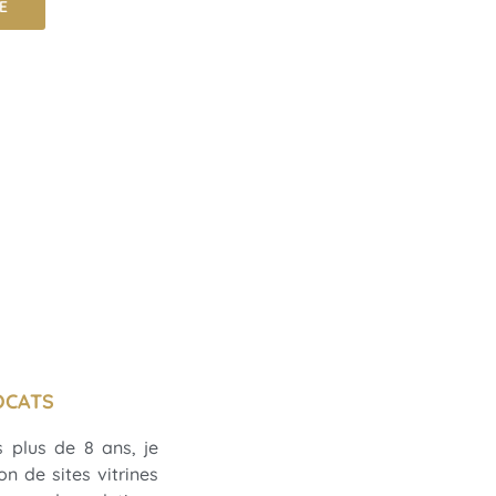
E
OCATS
 plus de 8 ans, je
n de sites vitrines